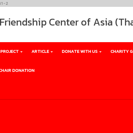
41-2
riendship Center of Asia (Th
 PROJECT
ARTICLE
DONATE WITH US
CHARITY G
CHAIR DONATION