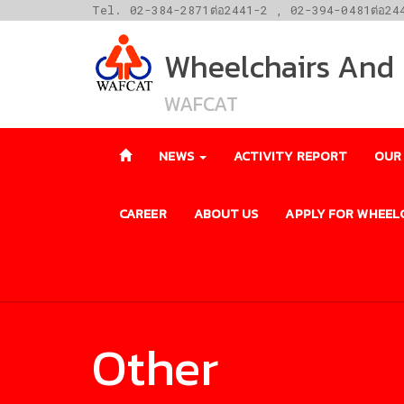
Tel. 02-384-2871ต่อ2441-2 , 02-394-0481ต่อ24
Wheelchairs And F
WAFCAT
NEWS
ACTIVITY REPORT
OUR
CAREER
ABOUT US
APPLY FOR WHEEL
Other