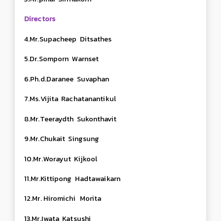
Directors
4.Mr.Supacheep Ditsathes
5.Dr.Somporn Warnset
6.Ph.d.Daranee Suvaphan
7.Ms.Vijita Rachatanantikul
8.Mr.Teeraydth Sukonthavit
9.Mr.Chukait Singsung
10.Mr.Worayut Kijkool
11.
Mr.Kittipong Hadtawaikarn
12.
Mr.
Hiromichi Morita
13.Mr.Iwata Katsushi