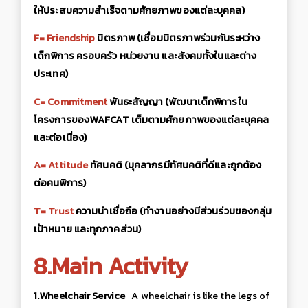
ให้ประสบความสำเร็จตามศักยภาพของแต่ละบุคคล)
F= Friendship
มิตรภาพ
(เชื่อมมิตรภาพร่วมกันระหว่าง
เด็กพิการ ครอบครัว หน่วยงาน และสังคมทั้งในและต่าง
ประเทศ)
C= Commitment
พันธะ
สัญญา (
พัฒนาเ
ด็กพิการใน
โครงการของ
WAFCAT เต็มตามศักยภาพของแต่ละบุคคล
และต่อเนื่อง)
A= Attitude
ทัศนคติ (บุคลากรมีทัศนคติที่ดีและถูกต้อง
ต่อคนพิการ)
T= Trust
ความน่าเชื่อถือ (ทำงานอย่างมีส่วนร่วมของกลุ่ม
เป้าหมาย และทุกภาคส่วน)
8.Main Activity
1.
Wheelchair Service
A wheelchair is like the legs of