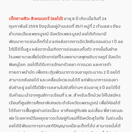
เด็กชายศิวะ สิงหมนตรี (ออโต้)
อายุ 6 ปี เกิดเมื่อวันที่ 24
กุมภาพันธ์ 2559 ปัจจุบันอยู่บ้านเลขที่ 35/1 หมู่ที่ 2 ตำบลสะเดียง
อำเภอเมืองเพชรบูรณ์ จังหวัดเพชรบูรณ์ ออโต้เกิดมามี
พัฒนาการเช่นเด็กทั่วไป แต่หลังจากการฉีดวัคซีนตอนช่วง 1 ปี ออ
โต้มีไข้ขึ้นสูง หลังจากนั้นเกิดการอ่อนแรงทั้งตัว จากนั้นจึงย้าย
โรงพยาบาลเพื่อไปรักษาต่อที่โรงพยาบาลพุทธชินราษฎร์ จังหวัด
พิษณุโลก ออโต้ได้รับการรักษาด้วยยา การนวด และการทำ
กายภาพบำบัด เพื่อกระตุ้นพัฒนาการจนอายุประมาณ 2 ปี ออโต้
สามารถชันคอได้ และเคลื่อนไหวแขนได้ดี แต่พัฒนาการของขา
ยังช้าอยู่ ออโต้ใช่วิธีการคลานไปยังที่ต่างๆ ช่วงอายุ 3 ปี ออโต้ได้
รับคำแนะนำจากศูนย์การเรียนที่ ร.พ. สำหรับเด็กป่วย ให้ไปสมัคร
เรียนที่ศูนย์การศึกษาพิเศษประจำจังหวัดเพชรบูรณ์ เพื่อให้ออโต้
ได้รับการฟื้นฟูอย่างต่อเนื่อง อาศัยอยู่กับพ่อ แม่เลี้ยง พี่สาวคนละ
พ่อ โดยหากมีวันหยุดยาวจะไปอยู่กับแม่ที่จังหวัดสุโขทัย ในช่วงนั้น
ออโต้มีพัฒนาการทางสติปัญญาเหมือนเด็กทั่วไป สามารถนั่งได้