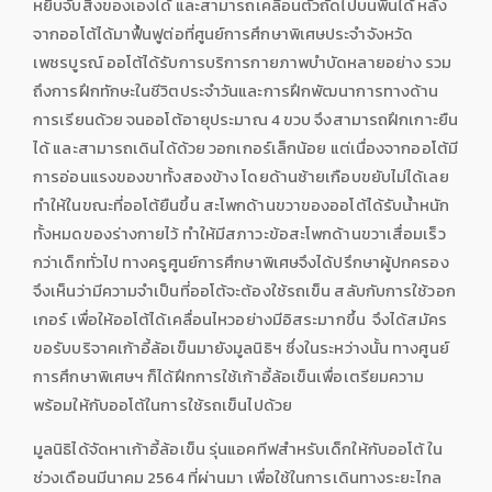
หยิบจับสิ่งของเองได้ และสามารถเคลื่อนตัวถัดไปบนพื้นได้ หลัง
จากออโต้ได้มาฟื้นฟูต่อที่ศูนย์การศึกษาพิเศษประจำจังหวัด
เพชรบูรณ์ ออโต้ได้รับการบริการกายภาพบำบัดหลายอย่าง รวม
ถึงการฝึกทักษะในชีวิตประจำวันและการฝึกพัฒนาการทางด้าน
การเรียนด้วย จนออโต้อายุประมาณ 4 ขวบ จึงสามารถฝึกเกาะยืน
ได้ และสามารถเดินได้ด้วย วอกเกอร์เล็กน้อย แต่เนื่องจากออโต้มี
การอ่อนแรงของขาทั้งสองข้าง โดยด้านซ้ายเกือบขยับไม่ได้เลย
ทำให้ในขณะที่ออโต้ยืนขึ้น สะโพกด้านขวาของออโต้ได้รับน้ำหนัก
ทั้งหมดของร่างกายไว้ ทำให้มีสภาวะข้อสะโพกด้านขวาเสื่อมเร็ว
กว่าเด็กทั่วไป ทางครูศูนย์การศึกษาพิเศษจึงได้ปรึกษาผู้ปกครอง
จึงเห็นว่ามีความจำเป็นที่ออโต้จะต้องใช้รถเข็น สลับกับการใช้วอก
เกอร์ เพื่อให้ออโต้ได้เคลื่อนไหวอย่างมีอิสระมากขึ้น จึงได้สมัคร
ขอรับบริจาคเก้าอี้ล้อเข็นมายังมูลนิธิฯ ซึ่งในระหว่างนั้น ทางศูนย์
การศึกษาพิเศษฯ ก็ได้ฝึกการใช้เก้าอี้ล้อเข็นเพื่อเตรียมความ
พร้อมให้กับออโต้ในการใช้รถเข็นไปด้วย
มูลนิธิได้จัดหาเก้าอี้ล้อเข็น รุ่นแอคทีฟสำหรับเด็กให้กับออโต้ ใน
ช่วงเดือนมีนาคม 2564 ที่ผ่านมา เพื่อใช้ในการเดินทางระยะไกล