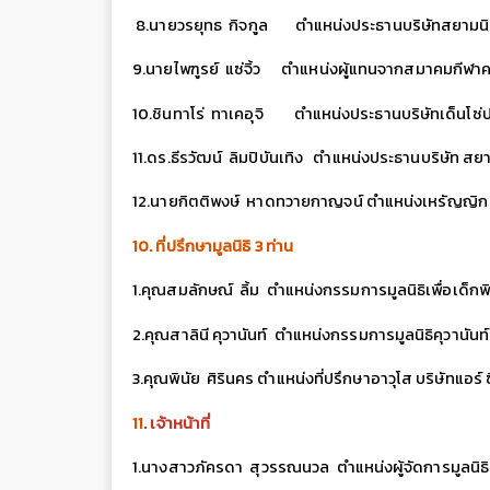
8.นายวรยุทธ กิจกูล ตำแหน่งประธานบริษัทสยามนิส
9.นายไพฑูรย์ แซ่จิ้ว ตำแหน่งผู้แทนจากสมาคมกีฬา
10.ชินทาโร่ ทาเคอุจิ ตำแหน่งประธานบริษัทเด็นโซ่
11.ดร.ธีรวัฒน์ ลิมปิบันเทิง ตำแหน่งประธานบริษัท สยา
12.นายกิตติพงษ์ หาดทวายกาญจน์ ตำแหน่งเหรัญญิก 
10. ที่ปรึกษามูลนิธิ 3 ท่าน
1.คุณสมลักษณ์ ลิ้ม ตำแหน่ง
กรรมการมูลนิธิเพื่อเด็กพ
2.คุณสาลินี คุวานันท์ ตำแหน่งกรรมการมูลนิธิคุวานันท์
3.คุณพินัย ศิรินคร ตำแหน่งที่ปรึกษาอาวุโส บริษัทแอร์
11
. เจ้าหน้าที่
1.นางสาวภัครดา สุวรรณนวล ตำแหน่งผู้จัดการมูลนิธ