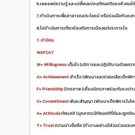
6.เผยแพร่ความรู้ และเปลี่ยนแปลงทัศนคติของสังคมให
7.ดำเนินการเพื่อสาธารณประโยชน์ หรือร่วมมือกับองก
8.ไม่ดำเนินการเกี่ยวข้องกับการเมืองแต่ประการใด
7. ค่านิยม
WAFCAT
W= Willingness
เต็มใจ (บริการและปฏิบัติงานด้วยควา
A= Achievement
สำเร็จ (พัฒนาและช่วยเหลือเด็กพิ
F= Friendship
มิตรภาพ (เชื่อมมิตรภาพร่วมกันระหว่า
C= Commitment
พันธะสัญญา (พัฒนาเด็กพิการในโ
A= Attitude
ทัศนคติ (บุคลากรมีทัศนคติที่ดีและถูกต้
T= Trust
ความน่าเชื่อถือ (ทำงานอย่างมีส่วนร่วมของ