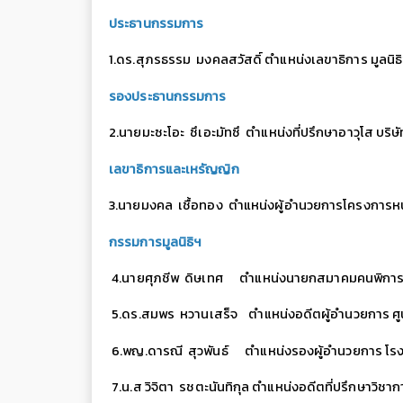
ประธานกรรมการ
1.ดร.สุภรธรรม มงคลสวัสดิ์ ตำแหน่งเลขาธิการ มูลนิ
รองประธานกรรมการ
2.นายมะซะโอะ ซึเอะมัทซึ ตำแหน่งที่ปรึกษาอาวุโส บริษัท
เลขาธิการและเหรัญญิก
3.นายมงคล เชื้อทอง ตำแหน่งผู้อำนวยการโครงการหน่
กรรมการมูลนิธิฯ
4.นายศุภชีพ ดิษเทศ ตำแหน่งนายกสมาคมคนพิการ
5.ดร.สมพร หวานเสร็จ ตำแหน่งอดีตผู้อำนวยการ ศูน
6.พญ.ดารณี สุวพันธ์ ตำแหน่งรองผู้อำนวยการ โรงพย
7.น.ส วิจิตา รชตะนันทิกุล ตำแหน่งอดีตที่ปรึกษาว