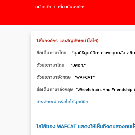
หน้าหลัก
เกี่ยวกับองค์กร
1.ชื่อองค์กร และสัญลักษณ์ (โลโก้)
ชื่อเต็มภาษาไทย
"มูลนิธิศูนย์มิตรภาพมนุษย์ล้อเอซี
ตัวย่อภาษาไทย
"มศอท."
ตัวย่อภาษาอังกฤษ
"WAFCAT"
ชื่อเต็มภาษาอังกฤษ
"Wheelchairs And Friendship C
สัญลักษณ์ หรือโลโก้มูลนิธิฯ
โลโก้ของ WAFCAT แสดงให้เห็นถึงคนสองคนนั่งอย