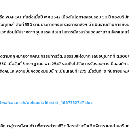
รือ WAFCAT ก่อตั้งเมื่อปี พ.ศ 2542 เนื่องในโอกาสครบรอบ 50 ปี ของบริษัทเ
กุศลลำดับที่ 550 ตามประกาศกระทรวงการคลังฯ ดำเนินงานด้านการส่งเสร
สภาพแวดล้อมให้ปราศจากอุปสรรค ส่งเสริมการมีส่วนร่วมของอาสาสมัครและสร
ต้องตามกฏหมายจากคณะกรรมการวัฒนธรรมแห่งชาติ เลขอนุญาติที่ ต.306/254
 550 เมื่อวันที่ 5 กรกฎาคม พ.ศ 2547 รวมถึงได้รับการรับรองการเป็นอ
คมและความมั่นคงของมนุษย์ ทะเบียนเลขที่ 1275 เมื่อวันที่ 19 กันยายน พ
d.wafcat.or.th/uploads/files/4/_1667552747.doc
รศึกษาสู่การมีงานทำ เพื่อการดำรงชีวิตอิสระสำหรับเด็กพิการ และส่งเสริม