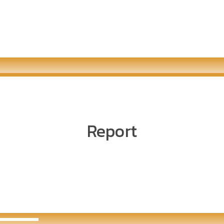
ออนไลน์โปรแกรมโครงการ
ทัศนศึกษา วากายาม่า
ข่าวประชาสัมพันธ์ เดือน
ข่าวประชาสัมพันธ์ของมูลนิธิ
อาเซียนโปรเจคปี 2564
พฤศจิกายน 2564
WAFCAT
Report