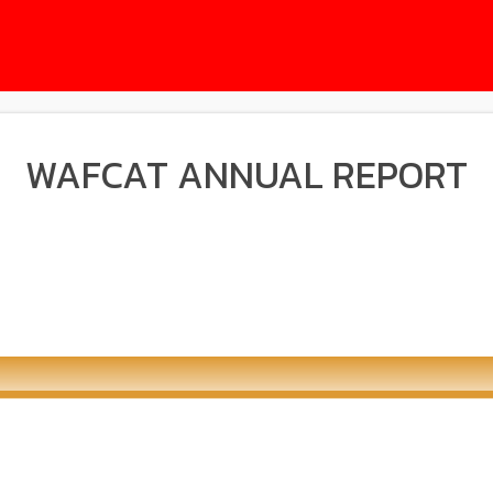
WAFCAT ANNUAL REPORT
วารสารรายงานประจำ
ปีงบประมาณ 2567 มูลนิธิ
T ANNUAL
WAFCAT FY2024 Annual
ศูนย์มิตรภาพมนุษย์ล้อเอเซีย
WAFCAT'FY20
ol.32 FY2023
Activity Report
(ประเทศ)
Activity