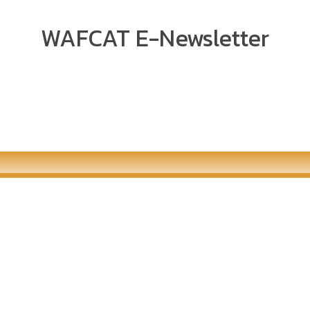
วารสารปี 62
อนาคต
WAFCAT E-Newsletter
ewsletter Vol
WAFCAT E-Newsletter Vol
WAFCAT E-Newsletter Vol
WAFCAT E-New
anuary 2022
: 127 December 2021
: 126 November 2021
: 125 Octo