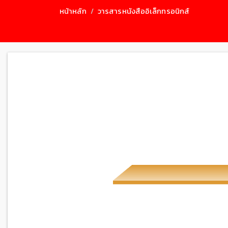
หน้าหลัก
วารสารหนังสืออิเล็กทรอนิกส์
WAFCAT FY2025 Annual
WAFCA
Activity Report
REPORT V