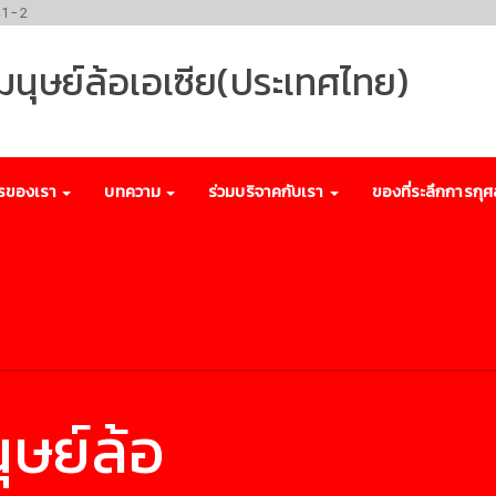
41-2
พมนุษย์ล้อเอเซีย(ประเทศไทย)
รของเรา
บทความ
ร่วมบริจาคกับเรา
ของที่ระลึกการกุศ
ุษย์ล้อ