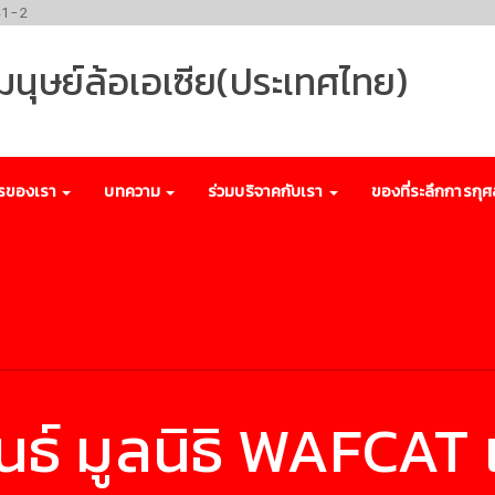
41-2
พมนุษย์ล้อเอเซีย(ประเทศไทย)
รของเรา
บทความ
ร่วมบริจาคกับเรา
ของที่ระลึกการกุศ
นธ์ มูลนิธิ WAFCAT 