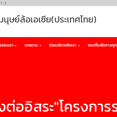
41-2
พมนุษย์ล้อเอเซีย(ประเทศไทย)
รของเรา
บทความ
ร่วมบริจาคกับเรา
ของที่ระลึกการกุศ
งต่ออิสระ"โครงการ