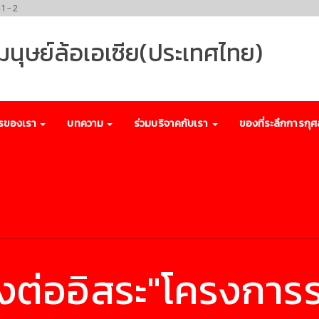
41-2
พมนุษย์ล้อเอเซีย(ประเทศไทย)
รของเรา
บทความ
ร่วมบริจาคกับเรา
ของที่ระลึกการกุศ
งต่ออิสระ"โครงการ