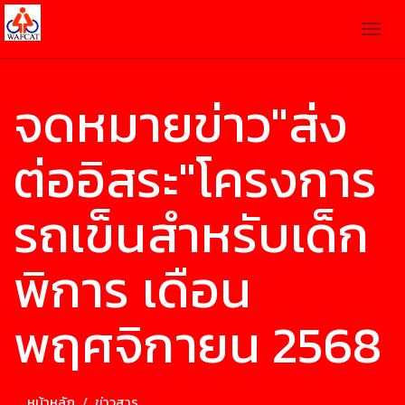
Togg
navig
จดหมายข่าว"ส่ง
ต่ออิสระ"โครงการ
รถเข็นสำหรับเด็ก
พิการ เดือน
พฤศจิกายน 2568
หน้าหลัก
ข่าวสาร