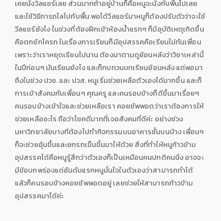
เคยนั่งวิลแชร์เลย ส่วนมากถ้าอยู่บ้านก็คือหนูจะนั่งกับพื้นไปเลย
และใช้วิธีการถไลไปกับพื้น พอได้วีลแชร์มาหนูก็ต้องปรับตัวว่าจะใช้
วีลแชร์ยังไง ในช่วงที่ต้องฝึกเข้าห้องน้ำแรกๆ ก็มีอุบัติเหตุเกิดขึ้น
คือตกชักโครก ในเรื่องการเรียนก็มีอุปสรรคคือเรียนไม่ทันเพื่อน
เพราะว่าเราหยุดเรียนไปนาน ต้องมาตามดูย้อนหลังว่าวิชาเหล่านี้
ในปีก่อนๆ มันเรียนยังไง และก็ทบทวนบทเรียนย้อนหลัง แต่พอมา
ถึงในช่วง ปวช. และ ปวส. หนูเริ่มช่วยเหลือตัวเองได้มากขึ้น และก็
การเข้าสังคมกับเพื่อนๆ คุณครู และคนรอบข้างก็ดีขึ้นมาเรื่อยๆ
คนรอบข้างเข้าใจและช่วยเหลือเรา คอยซัพพอตว่าเราต้องการให้
ช่วยเหลืออะไร ถือว่าโชคดีมากที่เจอสังคมที่ดีค่ะ อย่างช่วง
มหาวิทยาลัยบางทีต้องไปทำกิจกรรมบนอาคารชั้นบนบ้าง เพื่อนๆ
ก็จะช่วยอุ้มขึ้นและยกรถเข็นขึ้นมาให้ด้วย สิ่งที่ทำให้หนูก้าวข้าม
อุปสรรคได้คือหนูรู้สึกว่าตัวเองก็เป็นเหมือนคนปกติคนนึง อาจจะ
มีข้อบกพร่องแต่อันดับแรกหนูมั่นใจในตัวเองว่าสามารถทำได้
แล้วก็คนรอบข้างคอยซัพพอตอยู่ เลยช่วยให้สามารถก้าวข้าม
อุปสรรคมาได้ค่ะ