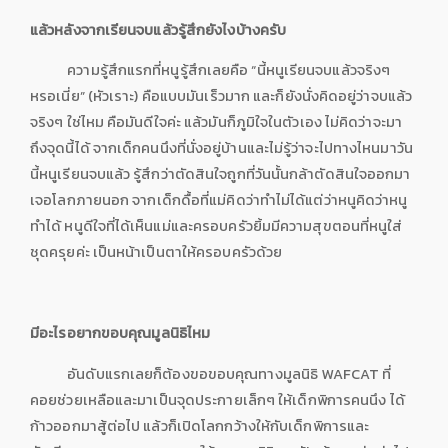
แล้วหลังจากเรียนจบแล้วรู้สึกยังไงบ้างครับ
ความรู้สึกแรกที่หนูรู้สึกเลยคือ “นี้หนูเรียนจบแล้วจริงๆ
หรอเนี่ย” (หัวเราะ) คือแบบมันเร็วมาก และก็ยังนั่งคิดอยู่ว่าจบแล้ว
จริงๆ ใช่ไหม คือมันดีใจค่ะ แล้วมันก็ภูมิใจในตัวเอง ไม่คิดว่าจะมา
ถึงจุดนี้ได้ จากเด็กคนนึงที่นั่งอยู่บ้านและไม่รู้ว่าจะไปทางไหนมาวัน
นี้หนูเรียนจบแล้ว รู้สึกว่าตัดสินใจถูกที่วันนั้นกล้าตัดสินใจออกมา
เจอโลกภายนอก จากเด็กดื้อที่แม่คิดว่าทำไม่ได้แต่ว่าหนูคิดว่าหนู
ทำได้ หนูดีใจที่ได้เห็นแม่และครอบครัวยิ้มมีความสุขตอนที่หนูใส่
ชุดครุยค่ะ เป็นหน้าเป็นตาให้ครอบครัวด้วย
มีอะไรอยากขอบคุณมูลนิธิไหม
อันดับแรกเลยก็ต้องขอขอบคุณทางมูลนิธิ WAFCAT ที่
คอยช่วยเหลือและมาเป็นจุดประกายเล็กๆ ให้เด็กพิการคนนึง ได้
ก้าวออกมาสู้ต่อไป แล้วก็เปิดโลกกว้างให้กับเด็กพิการและ