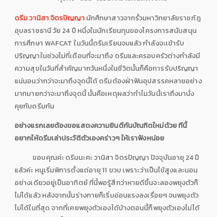
ดรีม วานิสา จิตรปัญญา
นักศึกษาสาวจากรั้วมหาวิทยาลัยราชภัฎ
อุบลราชธานี วัย 24 ปี หนึ่งในนักเรียนทุนของโครงการสนับสนุน
การศึกษา WAFCAT ในวันนี้ดรีมเรียนจบแล้ว กำลังจะเข้ารับ
ปริญญาในช่วงไม่กี่เดือนที่จะมาถึง ดรีมและครอบครัวต่างกำลังมี
ความสุขในวันที่สำคัญมากวันหนึ่งในชีวิตนั้นก็คือการรับปริญญา
แน่นอนว่ากว่าจะมาถึงจุดนี้ได้ ดรีมต้องฝ่าฟันอุปสรรคหลายอย่าง
มากมายกว่าจะมาถึงจุดนี้ นั้นคือเหตุผลว่าทำไมวันนี้เราถึงมานั่ง
คุยกับดรีมกัน
อย่างแรกเลยต้องขอแสดงความยินดีกันบัณฑิตใหม่ด้วย ทีนี้
อยากให้ดรีมเล่าประวัติตัวเองคร่าวๆ ให้เราฟังหน่อย
ขอบคุณค่ะ ดรีมนะคะ วานิสา จิตรปัญญา ปัจจุบันอายุ 24 ปี
แล้วค่ะ หนูเริ่มพิการตั้งแต่อายุ 11 ขวบ เพราะว่าเป็นไข้สูงและนอน
อย่างเดียวอยู่เป็นอาทิตย์ ที่นี้พอรู้สึกว่าหายดีขึ้นจะลองพยุงตัวก็
ไม่ได้แล้ว หลังจากนั้นร่างกายก็เริ่มอ่อนแรงลงเรื่อยๆ จนพยุงตัว
ไม่ได้ในที่สุด จากที่เคยพยุงตัวเองได้บ้างตอนนี้ก็พยุงตัวเองไม่ได้