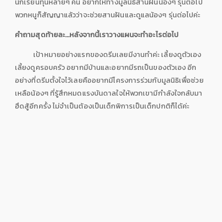
นักเรียนทุนหลายๆ คน อยากให้ทางมูลนิธิสานฝันน้องๆ รุ่นต่อไป
พวกหนูก็สัญญาแล้วว่าจะช่วยสานฝันและดูแลน้องๆ รุ่นต่อไปค่ะ
คำถามสุดท้ายละ...หลังจากนี้เราวางแผนจะทำอะไรต่อไป
เป้าหมายอย่างแรกของดรีมเลยมีงานทำค่ะ เลี้ยงดูตัวเอง
เลี้ยงดูครอบครัว อยากมีบ้านและอยากมีรถเป็นของตัวเอง อีก
อย่างที่ดรีมตั้งใจไว้เลยคืออยากมีโครงการร่วมกับมูลนิธิเพื่อช่วย
เหลือน้องๆ ที่รู้สึกหมดแรงบันดาลใจให้พวกเขามีกำลังใจกลับมา
ฮึดสู้อีกครั้ง ไม่จำเป็นต้องเป็นเด็กพิการเป็นเด็กปกติก็ได้ค่ะ