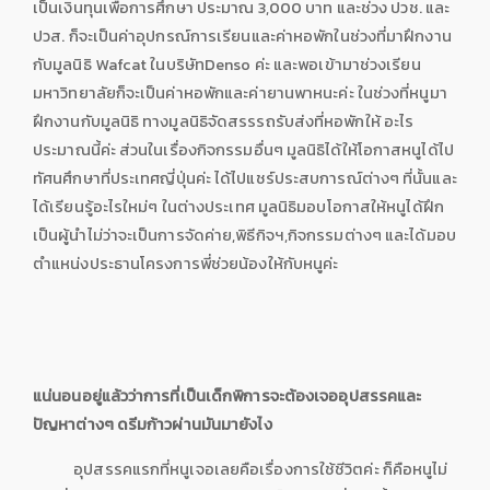
เป็นเงินทุนเพื่อการศึกษา ประมาณ 3,000 บาท และช่วง ปวช. และ
ปวส. ก็จะเป็นค่าอุปกรณ์การเรียนและค่าหอพักในช่วงที่มาฝึกงาน
กับมูลนิธิ Wafcat ในบริษัทDenso ค่ะ และพอเข้ามาช่วงเรียน
มหาวิทยาลัยก็จะเป็นค่าหอพักและค่ายานพาหนะค่ะ ในช่วงที่หนูมา
ฝึกงานกับมูลนิธิ ทางมูลนิธิจัดสรรรถรับส่งที่หอพักให้ อะไร
ประมาณนี้ค่ะ ส่วนในเรื่องกิจกรรมอื่นๆ มูลนิธิได้ให้โอกาสหนูได้ไป
ทัศนศึกษาที่ประเทศญี่ปุ่นค่ะ ได้ไปแชร์ประสบการณ์ต่างๆ ที่นั้นและ
ได้เรียนรู้อะไรใหม่ๆ ในต่างประเทศ มูลนิธิมอบโอกาสให้หนูได้ฝึก
เป็นผู้นำไม่ว่าจะเป็นการจัดค่าย,พิธีกิจฯ,กิจกรรมต่างๆ และได้มอบ
ตำแหน่งประธานโครงการพี่ช่วยน้องให้กับหนูค่ะ
แน่นอนอยู่แล้วว่าการที่เป็นเด็กพิการจะต้องเจออุปสรรคและ
ปัญหาต่างๆ ดรีมก้าวผ่านมันมายังไง
อุปสรรคแรกที่หนูเจอเลยคือเรื่องการใช้ชีวิตค่ะ ก็คือหนูไม่