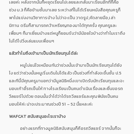
เลยค่ะ หลังจากนั้นก็หยุดเรียนไปเลยและกลับมาเรียนอีกทีก็คือ
ช่วง ม.3 ก็คือข้ามชั้นมาเลย ระหว่างที่ไม่ได้เรียนหนังสือคุณครูก็
พาไปแข่งงานวิชาการบ้าง ไม่ว่าจะเป็น วาดรูป,คัดลายมือ,เล่า
นิทาน ดรีมก็สามารถคว้าเหรียญทองมาได้ทุกครั้ง คุณครูและ
เพื่อนๆ ก็มาเยี่ยมบ้างแต่หนูก็ยอมรับว่ามีน้อยใจบ้างว่าทำไมเราถึง
ไม่ได้ไปวิ่งเล่นแบบเพื่อนๆ
แล้วทำไมถึงเข้ามาเป็นนักเรียนทุนได้ล่ะ
หนูไม่แน่ใจเหมือนกันว่าช่วงนั้นเข้ามาเป็นนักเรียนทุนได้ยัง
ไง แต่ว่าช่วงนั้นหนูเริ่มเดินไม่ได้แล้ว เป็นช่วงที่กำลังจะขึ้นชั้น ป.5
และทีนี้มีคุณครูมาบอกว่ามีมูลนิธิหนึ่งเขาเปิดรับนักเรียนทุนและจะ
มอบเก้าอี้รถเข็นให้ ทางโรงเรียนเป็นคนดำเนินเรื่องและยื่นขอรถ
วีลแชร์ไปด้วย ตอนนั้นจำได้ว่าได้รถวีลแชร์และคุณพินัยเป็นคน
มอบให้ค่ะ น่าจะประมาณช่วงปี 51 – 52 นี้แหละค่ะ
WAFCAT สนับสนุนอะไรเราบ้าง
อย่างแรกที่ทางมูลนิธิสนับสนุนก็คือรถวีลแชร์ จากนั้นก็จะ